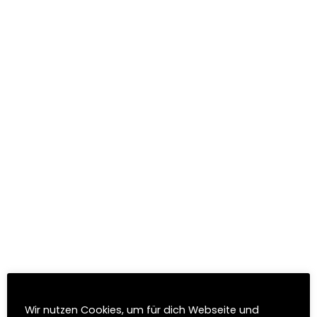
E-Mail: annette.rielaender@wildkraeuter-welt.de
Verantwortlich für den Inhalt: Annette Rieländer
Bildernachweise Adobe Stock:
© Thaut Images
© Kirill Gorlov
© Annett Seidler
© Elisabeth
© Philipp
Über die Wildkräuterwelt
Wir nutzen Cookies, um für dich Webseite und