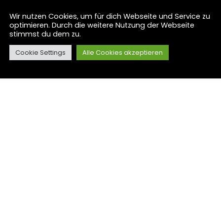
Wir nutzen Cookies, um für dich Webseite und Service zu
optimieren. Durch die weitere Nutzung der Webseite
Kontakt
I
stimmst du dem zu.
Cookie Settings
Alle Cookies akzeptieren
D
ur
info@wildkraeuter-welt.de
+49 163 5947 310
A
N
Kronberg bei Frankfurt